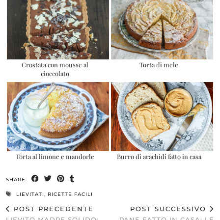
Crostata con mousse al
Torta di mele
cioccolato
Torta al limone e mandorle
Burro di arachidi fatto in casa
SHARE:
LIEVITATI
,
RICETTE FACILI
POST PRECEDENTE
POST SUCCESSIVO
LIEVITO MADRE SOLIDO:
PANE FATTO IN CASA: LE