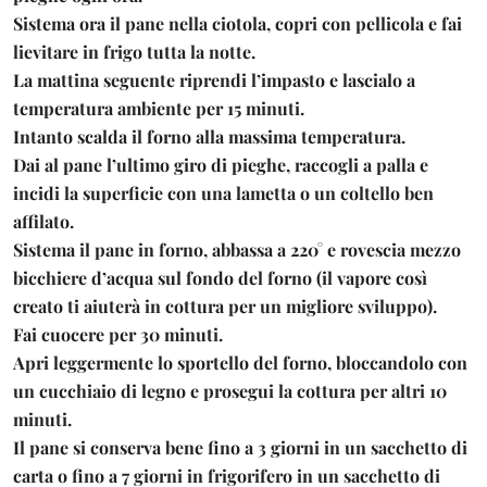
Sistema ora il pane nella ciotola, copri con pellicola e fai
lievitare in frigo tutta la notte.
La mattina seguente riprendi l’impasto e lascialo a
temperatura ambiente per 15 minuti.
Intanto scalda il forno alla massima temperatura.
Dai al pane l’ultimo giro di pieghe, raccogli a palla e
incidi la superficie con una lametta o un coltello ben
affilato.
Sistema il pane in forno, abbassa a 220° e rovescia mezzo
bicchiere d’acqua sul fondo del forno (il vapore così
creato ti aiuterà in cottura per un migliore sviluppo).
Fai cuocere per 30 minuti.
Apri leggermente lo sportello del forno, bloccandolo con
un cucchiaio di legno e prosegui la cottura per altri 10
minuti.
Il pane si conserva bene fino a 3 giorni in un sacchetto di
carta o fino a 7 giorni in frigorifero in un sacchetto di