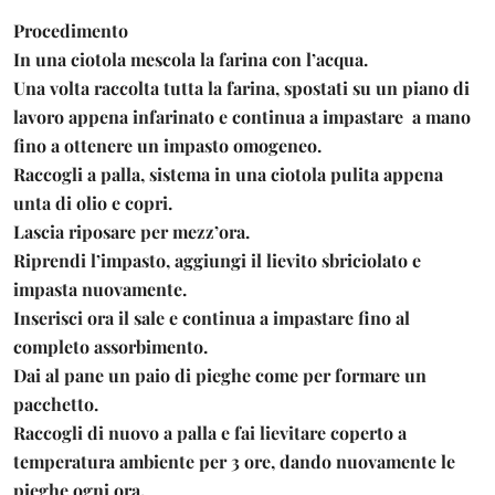
Procedimento
In una ciotola mescola la farina con l’acqua.
Una volta raccolta tutta la farina, spostati su un piano di
lavoro appena infarinato e continua a impastare a mano
fino a ottenere un impasto omogeneo.
Raccogli a palla, sistema in una ciotola pulita appena
unta di olio e copri.
Lascia riposare per mezz’ora.
Riprendi l’impasto, aggiungi il lievito sbriciolato e
impasta nuovamente.
Inserisci ora il sale e continua a impastare fino al
completo assorbimento.
Dai al pane un paio di pieghe come per formare un
pacchetto.
Raccogli di nuovo a palla e fai lievitare coperto a
temperatura ambiente per 3 ore, dando nuovamente le
pieghe ogni ora.