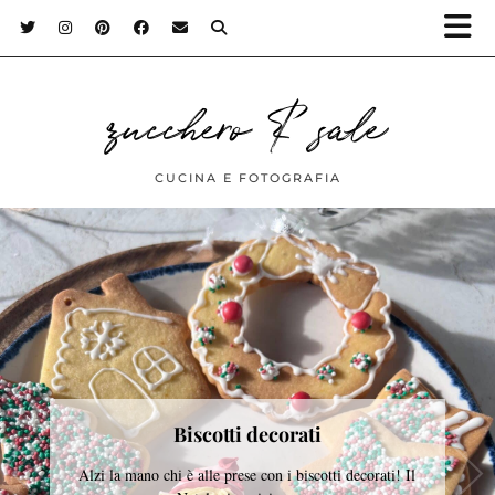
zucchero & sale
CUCINA E FOTOGRAFIA
Biscotti decorati
Alzi la mano chi è alle prese con i biscotti decorati! Il