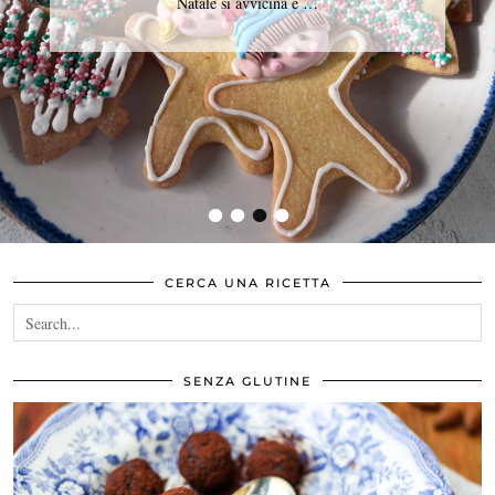
Natale si avvicina e …
•
•
•
•
CERCA UNA RICETTA
SENZA GLUTINE