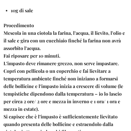
10g di sale
Procedimento
Mescola in una ciotola la farina, l’acqua, il lievito, l’olio e
il sale e gira con un cucchiaio finché la farina non avrà
assorbito l’acqua.
Fai riposare per 10 minuti.
L’impasto deve rimanere grezzo, non serve impastare.
Copri con pellicola o un coperchio e fai lievitare a
temperatura ambiente finché non iniziano a formarsi
delle bollicine e l’impasto inizia a crescere di volume (le
tempistiche dipendono dalla temperatura – io lo lascio
per circa 2 ore/ 2 ore e mezza in inverno e 1 ora/ 1 ora e
mezza in estate).
Si capisce che è l’impasto è sufficientemente lievitato
quando presenta delle bollicine e estraendolo dalla