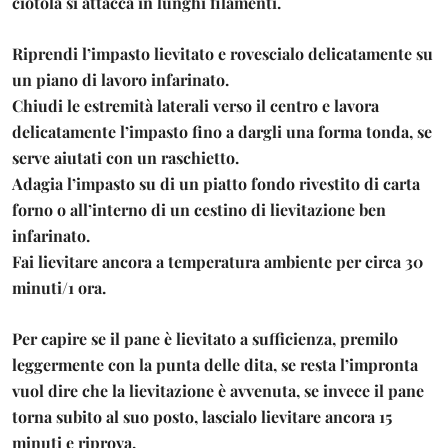
ciotola si attacca in lunghi filamenti.
Riprendi l’impasto lievitato e rovescialo delicatamente su
un piano di lavoro infarinato.
Chiudi le estremità laterali verso il centro e lavora
delicatamente l’impasto fino a dargli una forma tonda, se
serve aiutati con un raschietto.
Adagia l’impasto su di un piatto fondo rivestito di carta
forno o all’interno di un cestino di lievitazione ben
infarinato.
Fai lievitare ancora a temperatura ambiente per circa 30
minuti/1 ora.
Per capire se il pane è lievitato a sufficienza, premilo
leggermente con la punta delle dita, se resta l’impronta
vuol dire che la lievitazione è avvenuta, se invece il pane
torna subito al suo posto, lascialo lievitare ancora 15
minuti e riprova.