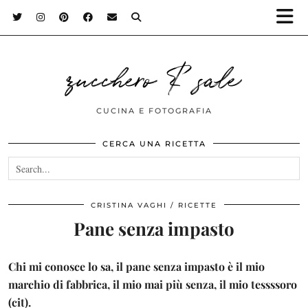
zucchero & sale
CUCINA E FOTOGRAFIA
CERCA UNA RICETTA
CRISTINA VAGHI
RICETTE
Pane senza impasto
Chi mi conosce lo sa, il pane senza impasto è il mio
marchio di fabbrica, il mio mai più senza, il mio tessssoro
(cit).