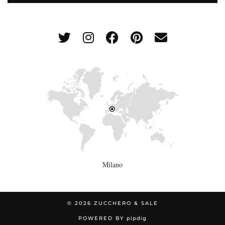
Milano
© 2026
ZUCCHERO & SALE
POWERED BY
pipdig