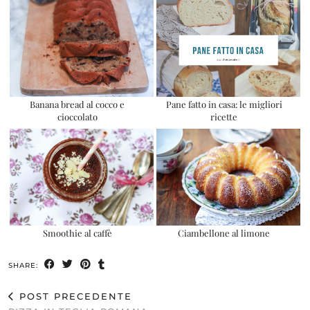
Banana bread al cocco e
Pane fatto in casa: le migliori
cioccolato
ricette
Smoothie al caffè
Ciambellone al limone
SHARE:
POST PRECEDENTE