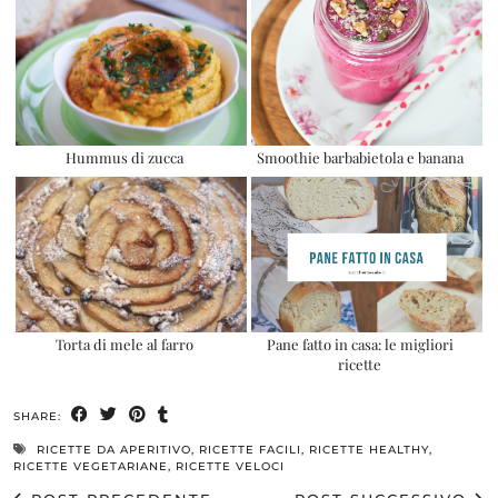
Hummus di zucca
Smoothie barbabietola e banana
Torta di mele al farro
Pane fatto in casa: le migliori
ricette
SHARE:
RICETTE DA APERITIVO
,
RICETTE FACILI
,
RICETTE HEALTHY
,
RICETTE VEGETARIANE
,
RICETTE VELOCI