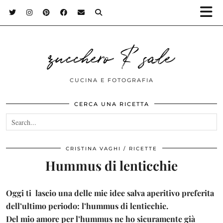
zucchero & sale
CUCINA E FOTOGRAFIA
CERCA UNA RICETTA
CRISTINA VAGHI
RICETTE
Hummus di lenticchie
Oggi ti lascio una delle mie
idee salva aperitivo
preferita
dell’ultimo periodo:
l’hummus di lenticchie.
Del mio amore per l’hummus ne ho sicuramente già