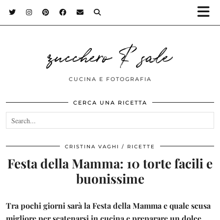
zucchero & sale
CUCINA E FOTOGRAFIA
CERCA UNA RICETTA
CRISTINA VAGHI
RICETTE
Festa della Mamma: 10 torte facili e
buonissime
Tra pochi giorni sarà la
Festa della Mamma
e quale scusa
migliore per scatenarsi in cucina e preparare un dolce