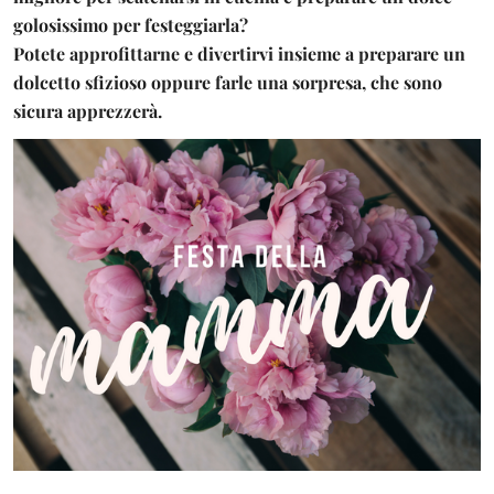
golosissimo per festeggiarla?
Potete approfittarne e divertirvi insieme a preparare un
dolcetto sfizioso oppure farle una sorpresa, che sono
sicura apprezzerà.