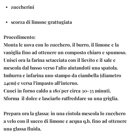
zuccherini
scorza di limone grattugiata
Procedimento:
Monta le uova con lo zucchero, il burro, il limone e la
vaniglia fino ad ottenere un composto chiaro e spumoso.
Unisci ora la farina setacciata con il lievito e il sale e
mescola dal basso verso l’alto aiutandoti una spatola.
Imburra e infarina uno stampo da ciambella (diametro
24cm) e versa l’impasto all’interno.
Cuoci in forno caldo a 180°per circa 30-35 minuti.
Sforma il dolce e lasciarlo raffreddare su una griglia.
Prepara ora la glassa: in una ciotola mescola lo zucchero
a velo con il succo di limone e acqua q.b, fino ad ottenere
una glassa fluida.