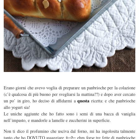
Erano giorni che avevo voglia di preparare un panbrioche per la colazione
(c’è qualcosa di più buono per svegliarsi la mattina??) e dopo aver cercato
questa
un po’ in giro, ho deciso di affidarmi a
ricetta: e che panbrioche
allo yogurt sia!
Le uniche aggiunte che ho fatto sono i semi di una bacca di vaniglia
nell’impasto, e mandorle a lamelle e zuccherini in superficie.
Non ti dico il profumino che usciva dal forno, mi ha ingolosita talmente
tanto che ho DOVUTO assaggiare
1, 2,
ehm forse tre fette di panbrioche