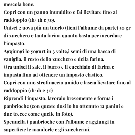
mescola bene.
Copri con un panno inumidito e fai lievitare fino al
raddoppio (1h/ 1h e 30).
Unisci 2 uova più un tuorlo (tieni l’albume da parte) 50 gr
di zucchero e tanta farina quanto basta per incordare
l’impasto.
Aggiungi lo yogurt in 3 volte,i semi di una bacca di
vaniglia, il resto dello zucchero e della farina.
Ora unisci il sale, il burro e il cucchiaio di farina e
impasta fino ad ottenere un impasto elastico.
Copri con uno strofinaccio umido e lascia lievitare fino al
raddoppio (1h/1h e 30)
Riprendi l’impasto, lavoralo brevemente e forma i
panbrioche (con queste dosi io ho ottenuto 12 panini e
due trecce come quelle in foto).
Spennella i panbrioche con l’albume e aggiungi in
superficie le mandorle e gli zuccherini.