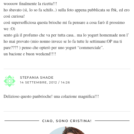
woooow finalmente la ricetta!!!
ho sbavato (sì, lo so fa schifo..) sulla foto appena pubblicata su fbk, ed ero
così curiosa!
così supersofficiosa questa brioche mi fa pensare a cosa farò il prossimo
we :O)
sento già il profumo che va per tutta casa.. ma lo yogurt homemade non l’
ho mai provato (mio nonno invece se lo fa tutte le settimane:OP ma ti
pare???? ) penso che opterò per uno yogurt “commerciale”.
un bacione e buon weekend!!!!
STEFANIA SHADE
14 SETTEMBRE, 2012 / 14:26
Delizioso questo panbrioche! una colazione magnifica!!!
CIAO, SONO CRISTINA!