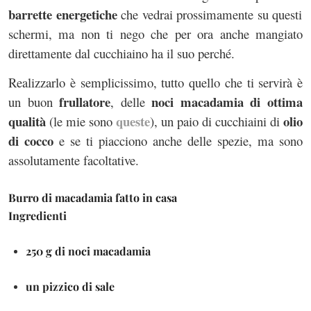
barrette energetiche
che vedrai prossimamente su questi
schermi, ma non ti nego che per ora anche mangiato
direttamente dal cucchiaino ha il suo perché.
Realizzarlo è semplicissimo, tutto quello che ti servirà è
frullatore
noci macadamia di ottima
un buon
, delle
qualità
queste
olio
(le mie sono
), un paio di cucchiaini di
di cocco
e se ti piacciono anche delle spezie, ma sono
assolutamente facoltative.
Burro di macadamia fatto in casa
Ingredienti
250 g di noci macadamia
un pizzico di sale