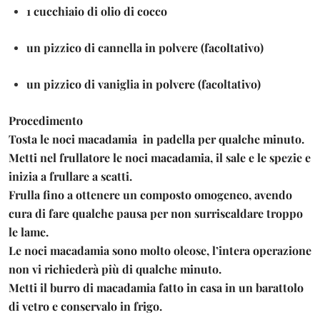
1 cucchiaio di olio di cocco
un pizzico di cannella in polvere (facoltativo)
un pizzico di vaniglia in polvere (facoltativo)
Procedimento
Tosta le noci macadamia in padella per qualche minuto.
Metti nel frullatore le noci macadamia, il sale e le spezie e
inizia a frullare a scatti.
Frulla fino a ottenere un composto omogeneo, avendo
cura di fare qualche pausa per non surriscaldare troppo
le lame.
Le noci macadamia sono molto oleose, l’intera operazione
non vi richiederà più di qualche minuto.
Metti il burro di macadamia fatto in casa in un barattolo
di vetro e conservalo in frigo.