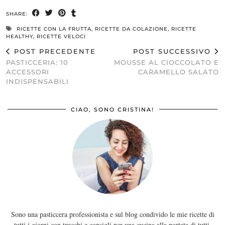
SHARE:
RICETTE CON LA FRUTTA
,
RICETTE DA COLAZIONE
,
RICETTE
HEALTHY
,
RICETTE VELOCI
POST PRECEDENTE
POST SUCCESSIVO
PASTICCERIA: 10
MOUSSE AL CIOCCOLATO E
ACCESSORI
CARAMELLO SALATO
INDISPENSABILI
CIAO, SONO CRISTINA!
Sono una pasticcera professionista e sul blog condivido le mie ricette di
tutti i giorni con trucchi e consigli per una cucina alla portata di tutti.