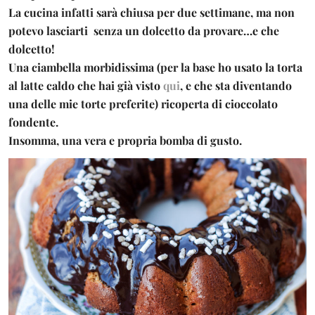
La cucina infatti sarà chiusa per due settimane, ma non
potevo lasciarti senza un dolcetto da provare…e che
dolcetto!
Una ciambella morbidissima (per la base ho usato la
torta
al latte caldo
che hai già visto
qui
, e che sta diventando
una delle mie torte preferite) ricoperta di cioccolato
fondente.
Insomma, una vera e propria bomba di gusto.