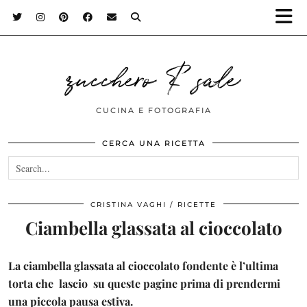
zucchero & sale
CUCINA E FOTOGRAFIA
CERCA UNA RICETTA
CRISTINA VAGHI
RICETTE
Ciambella glassata al cioccolato
La ciambella glassata al cioccolato fondente è l’ultima
torta che lascio su queste pagine prima di prendermi
una piccola pausa estiva.