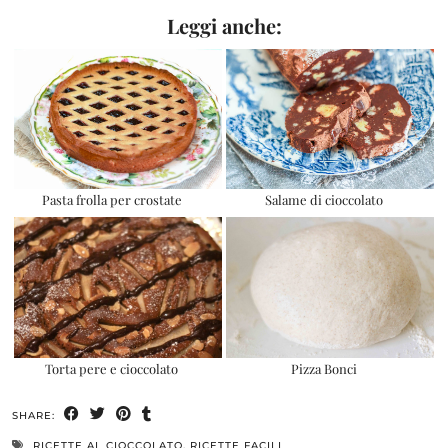
Leggi anche:
Pasta frolla per crostate
Salame di cioccolato
Torta pere e cioccolato
Pizza Bonci
SHARE:
RICETTE AL CIOCCOLATO
,
RICETTE FACILI