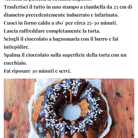
Trasferisci il tutto in uno stampo a ciambella da 23 cm di
diametro precedentemente imburrato e infarinato.
Cuoci in forno caldo a 180° per circa 25-30 minuti.
Lascia raffreddare completamente la torta.
Sciogli il cioccolato a bagnomaria con il burro e fai
intiepidire.
Spalma il cioccolato sulla superficie della torta con un
cucchiaio.
Fai riposare 30 minuti e servi.