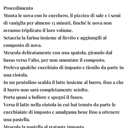
Procedimento
Monta le uova con lo zucchero, il pizzico di sale e i semi
di vaniglia per almeno 15 minuti, finché le uova non
avranno triplicato il loro volume.
Setaccia la farina insieme al lievito e aggiungili al
composto di uova.
Mescola delicatamente con una spatola, girando dal
basso verso l’alto, per non smontare il composto.
Preleva qualche cucchiaio di impasto e tienilo da parte in
una ciotola.
In un pentolino scalda il latte insieme al burro, fino a che
il burro non sarà completamente sciolto.
Porta quasi a bollore e spegni il fuoco.
Versa il latte nella ciotola in cui hai tenuto da parte le
cucchiaiate di impasto e amalgama bene fino a ottenere
una pastella.
Mescola la pastella al restante impasto.