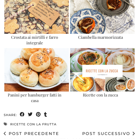
Crostata ai mirtilli e farro
Ciambella marmorizzata
integrale
Panini per hamburger fatti in
Ricette con la zucca
casa
SHARE:
RICETTE CON LA FRUTTA
POST PRECEDENTE
POST SUCCESSIVO