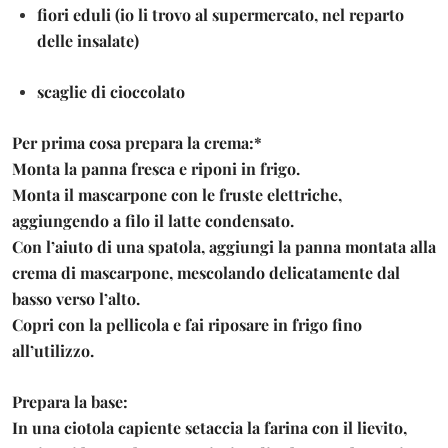
fiori eduli (io li trovo al supermercato, nel reparto
delle insalate)
scaglie di cioccolato
Per prima cosa prepara la crema:
*
Monta la panna fresca e riponi in frigo.
Monta il mascarpone con le fruste elettriche,
aggiungendo a filo il latte condensato.
Con l’aiuto di una spatola, aggiungi la panna montata alla
crema di mascarpone, mescolando delicatamente dal
basso verso l’alto.
Copri con la pellicola e fai riposare in frigo fino
all’utilizzo.
Prepara la base:
In una ciotola capiente setaccia la farina con il lievito,