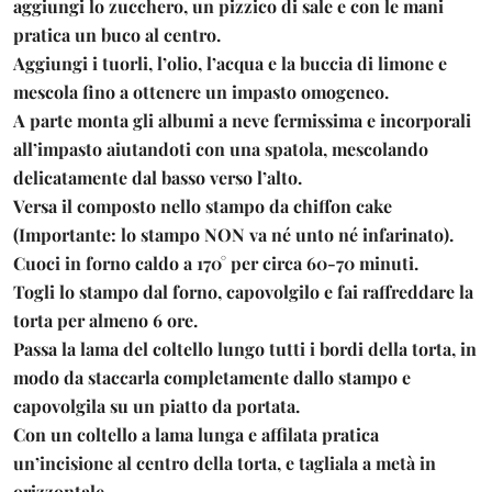
aggiungi lo zucchero, un pizzico di sale e con le mani
pratica un buco al centro.
Aggiungi i tuorli, l’olio, l’acqua e la buccia di limone e
mescola fino a ottenere un impasto omogeneo.
A parte monta gli albumi a neve fermissima e incorporali
all’impasto aiutandoti con una spatola, mescolando
delicatamente dal basso verso l’alto.
Versa il composto nello stampo da chiffon cake
(Importante: lo stampo NON va né unto né infarinato).
Cuoci in forno caldo a 170° per circa 60-70 minuti.
Togli lo stampo dal forno, capovolgilo e fai raffreddare la
torta per almeno 6 ore.
Passa la lama del coltello lungo tutti i bordi della torta, in
modo da staccarla completamente dallo stampo e
capovolgila su un piatto da portata.
Con un coltello a lama lunga e affilata pratica
un’incisione al centro della torta, e tagliala a metà in
orizzontale.