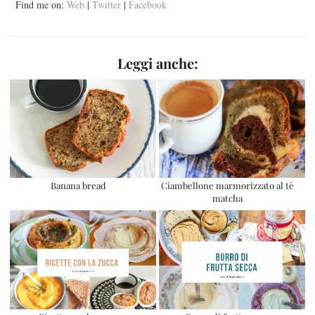
Find me on:
Web
|
Twitter
|
Facebook
Leggi anche:
Banana bread
Ciambellone marmorizzato al tè
matcha