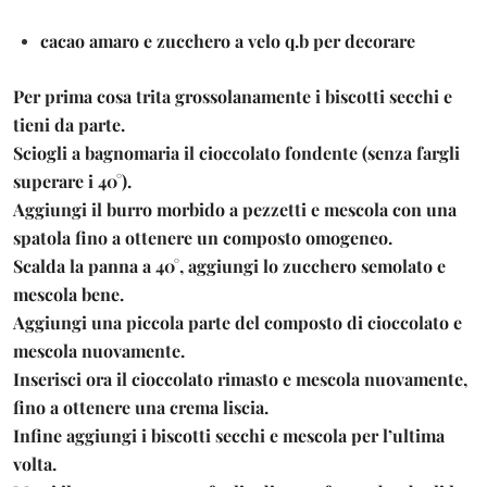
cacao amaro e zucchero a velo q.b per decorare
Per prima cosa trita grossolanamente i biscotti secchi e
tieni da parte.
Sciogli a bagnomaria il cioccolato fondente (senza fargli
superare i 40°).
Aggiungi il burro morbido a pezzetti e mescola con una
spatola fino a ottenere un composto omogeneo.
Scalda la panna a 40°, aggiungi lo zucchero semolato e
mescola bene.
Aggiungi una piccola parte del composto di cioccolato e
mescola nuovamente.
Inserisci ora il cioccolato rimasto e mescola nuovamente,
fino a ottenere una crema liscia.
Infine aggiungi i biscotti secchi e mescola per l’ultima
volta.