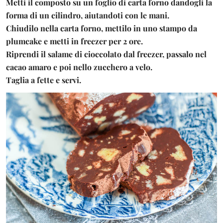
Metti il composto su un foglio di carta forno dandogli la
forma di un cilindro, aiutandoti con le mani.
Chiudilo nella carta forno, mettilo in uno stampo da
plumcake e metti in freezer per 2 ore.
Riprendi il salame di cioccolato dal freezer, passalo nel
cacao amaro e poi nello zucchero a velo.
Taglia a fette e servi.