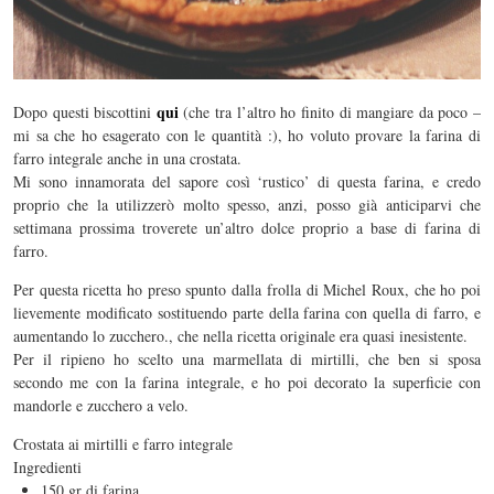
qui
Dopo questi biscottini
(che tra l’altro ho finito di mangiare da poco –
mi sa che ho esagerato con le quantità :), ho voluto provare la farina di
farro integrale anche in una crostata.
Mi sono innamorata del sapore così ‘rustico’ di questa farina, e credo
proprio che la utilizzerò molto spesso, anzi, posso già anticiparvi che
settimana prossima troverete un’altro dolce proprio a base di farina di
farro.
Per questa ricetta ho preso spunto dalla frolla di Michel Roux, che ho poi
lievemente modificato sostituendo parte della farina con quella di farro, e
aumentando lo zucchero., che nella ricetta originale era quasi inesistente.
Per il ripieno ho scelto una marmellata di mirtilli, che ben si sposa
secondo me con la farina integrale, e ho poi decorato la superficie con
mandorle e zucchero a velo.
Crostata ai mirtilli e farro integrale
Ingredienti
150 gr di farina