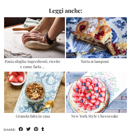
Leggi anche:
Pasta sfoglia: ingredienti, ricette
Torta ai lamponi
e come farla …
Granola fatta in casa
New York Style Cheesecake
SHARE: