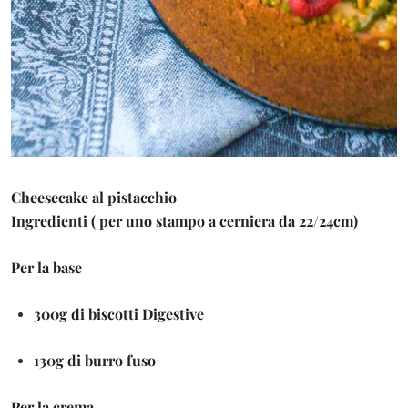
Cheesecake al pistacchio
Ingredienti ( per uno stampo a cerniera da 22/24cm)
Per la base
300g di biscotti Digestive
130g di burro fuso
Per la crema