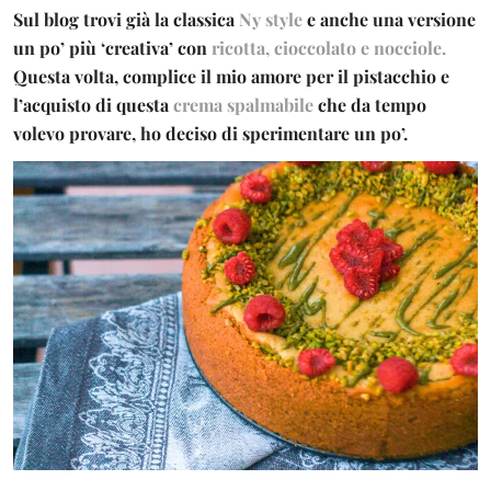
Sul blog trovi già la classica
Ny style
e anche una versione
un po’ più ‘creativa’ con
ricotta, cioccolato
e nocciole.
Questa volta, complice il mio amore per il pistacchio e
l’acquisto di questa
crema spalmabile
che da tempo
volevo provare, ho deciso di sperimentare un po’.