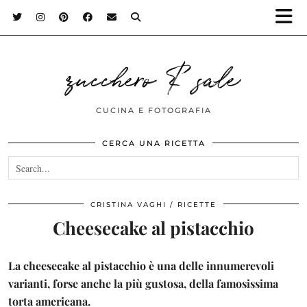
zucchero & sale
CUCINA E FOTOGRAFIA
CERCA UNA RICETTA
CRISTINA VAGHI
RICETTE
Cheesecake al pistacchio
La cheesecake al pistacchio è una delle innumerevoli
varianti, forse anche la più gustosa, della famosissima
torta americana.