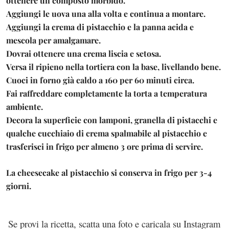
ottenere un composto morbido.
Aggiungi le uova una alla volta e continua a montare.
Aggiungi la crema di pistacchio e la panna acida e
mescola per amalgamare.
Dovrai ottenere una crema liscia e setosa.
Versa il ripieno nella tortiera con la base, livellando bene.
Cuoci in forno già caldo a 160 per 60 minuti circa.
Fai raffreddare completamente la torta a temperatura
ambiente.
Decora la superficie con lamponi, granella di pistacchi e
qualche cucchiaio di crema spalmabile al pistacchio e
trasferisci in frigo per almeno 3 ore prima di servire.
La cheesecake al pistacchio si conserva in frigo per 3-4
giorni.
Se provi la ricetta, scatta una foto e caricala su Instagram