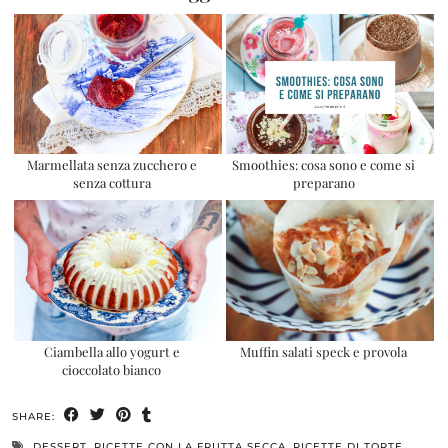
Marmellata senza zucchero e
Smoothies: cosa sono e come si
senza cottura
preparano
Ciambella allo yogurt e
Muffin salati speck e provola
cioccolato bianco
SHARE:
DESSERT
,
RICETTE CON LA FRUTTA SECCA
,
RICETTE DI TORTE