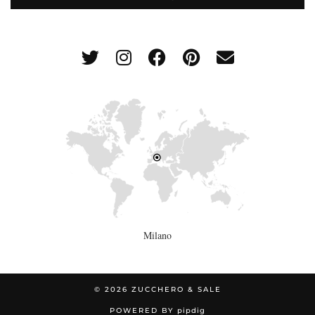
Milano
© 2026
ZUCCHERO & SALE
POWERED BY
pipdig