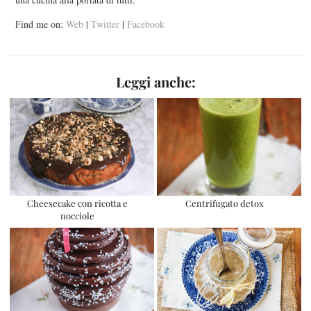
Find me on:
Web
|
Twitter
|
Facebook
Leggi anche:
Cheesecake con ricotta e
Centrifugato detox
nocciole