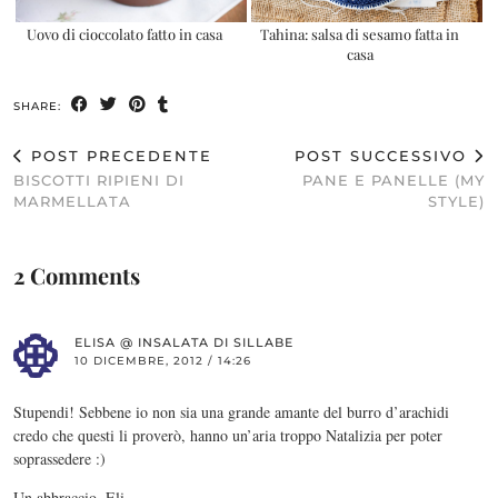
Uovo di cioccolato fatto in casa
Tahina: salsa di sesamo fatta in
casa
SHARE:
POST PRECEDENTE
POST SUCCESSIVO
BISCOTTI RIPIENI DI
PANE E PANELLE (MY
MARMELLATA
STYLE)
2 Comments
ELISA @ INSALATA DI SILLABE
10 DICEMBRE, 2012 / 14:26
Stupendi! Sebbene io non sia una grande amante del burro d’arachidi
credo che questi li proverò, hanno un’aria troppo Natalizia per poter
soprassedere :)
Un abbraccio, Eli