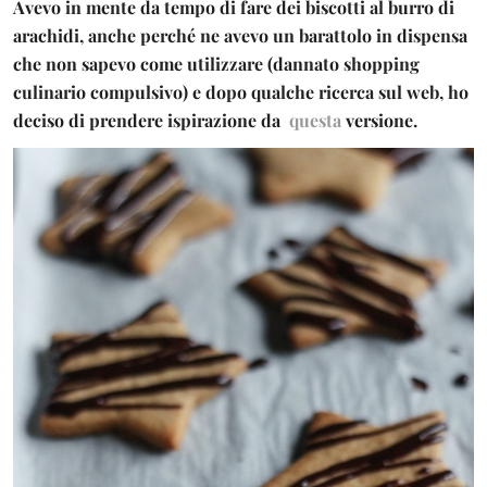
Avevo in mente da tempo di fare dei biscotti al
burro di
arachidi
, anche perché ne avevo un barattolo in dispensa
che non sapevo come utilizzare (dannato shopping
culinario compulsivo) e dopo qualche ricerca sul web, ho
deciso di prendere ispirazione da
questa
versione.