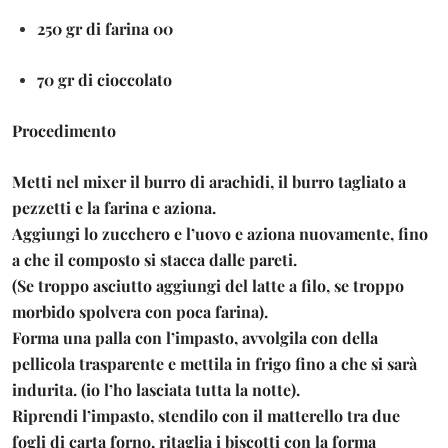
250 gr di farina 00
70 gr di cioccolato
Procedimento
Metti nel mixer il burro di arachidi, il burro tagliato a
pezzetti e la farina e aziona.
Aggiungi lo zucchero e l’uovo e aziona nuovamente, fino
a che il composto si stacca dalle pareti.
(Se troppo asciutto aggiungi del latte a filo, se troppo
morbido spolvera con poca farina).
Forma una palla con l’impasto, avvolgila con della
pellicola trasparente e mettila in frigo fino a che si sarà
indurita. (io l’ho lasciata tutta la notte).
Riprendi l’impasto, stendilo con il matterello tra due
fogli di carta forno, ritaglia i biscotti con la forma