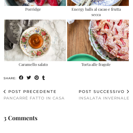
Porridge
Energy balls al cacao e frutta
secca
Caramello salato
Torta alle fragole
SHARE:
POST PRECEDENTE
POST SUCCESSIVO
PANCARRÈ FATTO IN CASA
INSALATA INVERNALE
3 Comments