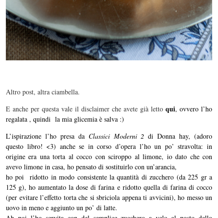
Altro post, altra ciambella.
qui
E anche per questa vale il disclaimer che avete già letto
, ovvero l’ho
regalata , quindi la mia glicemia è salva :)
L’ispirazione l’ho presa da
Classici Moderni 2
di Donna hay, (adoro
questo libro! <3) anche se in corso d’opera l’ho un po’ stravolta: in
origine era una torta al cocco con sciroppo al limone, io dato che con
avevo limone in casa, ho pensato di sostituirlo con un’arancia,
ho poi ridotto in modo consistente la quantità di zucchero (da 225 gr a
125 g), ho aumentato la dose di farina e ridotto quella di farina di cocco
(per evitare l’effetto torta che si sbriciola appena ti avvicini), ho messo un
uovo in meno e aggiunto un po’ di latte.
Ah poi l’ho servita con del semplice zucchero a velo al posto dello